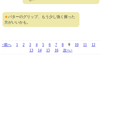
★
パターのグリップ、もう少し強く握った
方がいいかも。
<前へ
1
2
3
4
5
6
7
8
9
10
11
12
13
14
15
16
次へ>