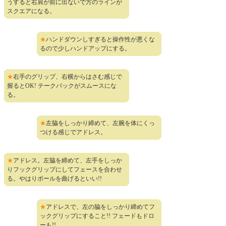
うすると右肩が前に出ないで方のラインが
スクエアになる。
★
ハンドダウンしすぎると操作性が悪くな
るので少しハンドアップにする。
★
右手のグリップ、右横からはさむ感じで
握るとOK! テークバックがスムースにな
る。
★
左脇をしっかり締めて、左腕を体にくっ
つける感じでアドレス。
★
アドレス。左脇を締めて、左手をしっか
りフックグリップにしてフェースを合わせ
る。やはりボールを曲げるといい!!
★
アドレスで、左の脇をしっかり締めてフ
ックグリップにすること!! フェードもドロ
ーも!!