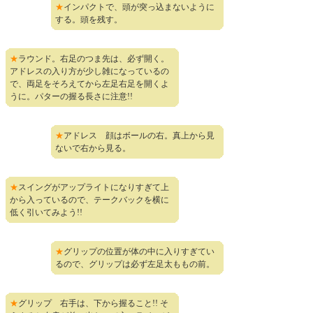
★
インパクトで、頭が突っ込まないように
する。頭を残す。
★
ラウンド。右足のつま先は、必ず開く。
アドレスの入り方が少し雑になっているの
で、両足をそろえてから左足右足を開くよ
うに。パターの握る長さに注意!!
★
アドレス 顔はボールの右。真上から見
ないで右から見る。
★
スイングがアップライトになりすぎて上
から入っているので、テークバックを横に
低く引いてみよう!!
★
グリップの位置が体の中に入りすぎてい
るので、グリップは必ず左足太ももの前。
★
グリップ 右手は、下から握ること!! そ