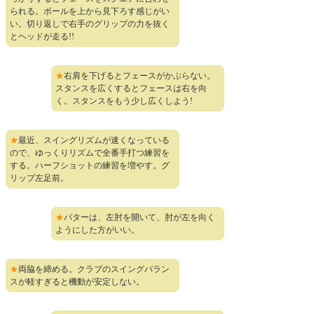
られる。ボールを上から見下ろす感じがい
い。切り返しで右手のグリップの力を抜く
とヘッドが走る!!
★
右肩を下げるとフェースがかぶらない。
スタンスを広くするとフェースは右を向
く。スタンスをもう少し広くしよう!
★
最近、スイングリズムが速くなっている
ので、ゆっくりリズムで全番手打つ練習を
する。ハーフショットの練習を増やす。グ
リップ左足前。
★
パターは、左肘を開いて、肘が左を向く
ようにした方がいい。
★
両脇を締める。クラブのスイングバラン
スが軽すぎると機動が安定しない。