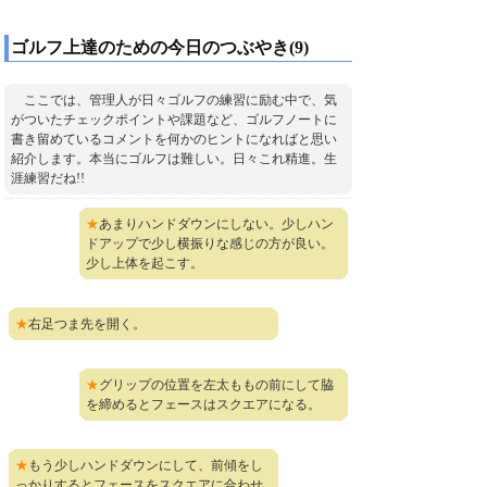
ゴルフ上達のための今日のつぶやき(9)
ここでは、管理人が日々ゴルフの練習に励む中で、気
がついたチェックポイントや課題など、ゴルフノートに
書き留めているコメントを何かのヒントになればと思い
紹介します。本当にゴルフは難しい。日々これ精進。生
涯練習だね!!
★
あまりハンドダウンにしない。少しハン
ドアップで少し横振りな感じの方が良い。
少し上体を起こす。
★
右足つま先を開く。
★
グリップの位置を左太ももの前にして脇
を締めるとフェースはスクエアになる。
★
もう少しハンドダウンにして、前傾をし
っかりするとフェースをスクエアに合わせ