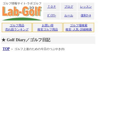
ゴルフ情報サイト-ラボゴルフ
ＴＯＰ
ブログ
レッスン
ﾀﾞｲｱﾘｰ
ルール
便利ﾂｰﾙ
ゴルフ用品
お買い得
ゴルフ場検索
売れ筋ランキング
格安ゴルフ用品
格安･人気･詳細検索
★ Golf Diary／ゴルフ日記
TOP
＞ ゴルフ上達のための今日のつぶやき(9)