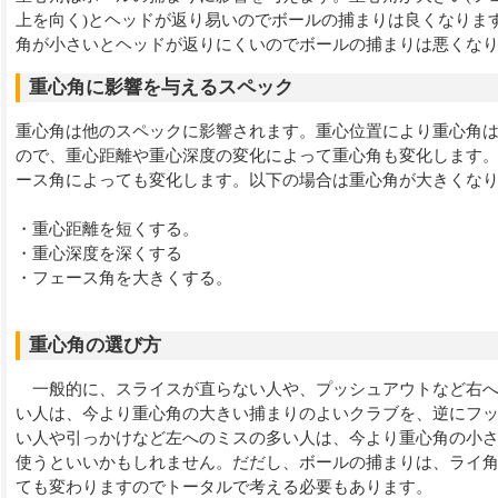
上を向く)とヘッドが返り易いのでボールの捕まりは良くなりま
角が小さいとヘッドが返りにくいのでボールの捕まりは悪くな
重心角に影響を与えるスペック
重心角は他のスペックに影響されます。重心位置により重心角
ので、重心距離や重心深度の変化によって重心角も変化します
ース角によっても変化します。以下の場合は重心角が大きくな
・重心距離を短くする。
・重心深度を深くする
・フェース角を大きくする。
重心角の選び方
一般的に、スライスが直らない人や、プッシュアウトなど右へ
い人は、今より重心角の大きい捕まりのよいクラブを、逆にフ
い人や引っかけなど左へのミスの多い人は、今より重心角の小
使うといいかもしれません。だだし、ボールの捕まりは、ライ
ても変わりますのでトータルで考える必要もあります。