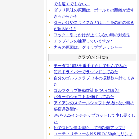
でも速くでもない。
ダフリ気味の原因は、ボールとの距離が近す
ぎるからかも
引っかけやスライスなどは上半身の軸の傾き
が原因かも?
フック・引っかけが止まらない時の対処法
チップインの練習していますか?
力みの原因は、グリッププレッシャー
クラブいじり
(24)
モーダス105Sを番手ずらしで組んでみた
短尺ドライバーでラウンドしてみた
自分のゴルフクラブ13本の振動数を計ってみ
た
ゴルフクラブ振動数計をついに購入!
パターのシャフトを伸ばしてみた
アイアンのスチールシャフトが抜けない時の
秘密兵器製作
3Wを0.25インチチップカットして少し硬くし
た
鉛でスピン量を減らして飛距離アップ!!
ユーティリティーをN.S.PRO 850ghにリシャ