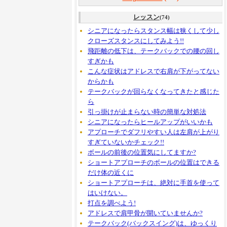
レッスン
(74)
シニアになったらスタンス幅は狭くして少し
クローズスタンスにしてみよう!!
飛距離の低下は、テークバックでの腰の回し
すぎかも
こんな症状はアドレスで右肩が下がってない
からかも
テークバックが回らなくなってきたと感じた
ら
引っ掛けが止まらない時の簡単な対処法
シニアになったらヒールアップがいいかも
アプローチでダフリやすい人は左肩が上がり
すぎていないかチェック!!
ボールの前後の位置気にしてますか?
ショートアプローチのボールの位置はできる
だけ体の近くに
ショートアプローチは、絶対に手首を使って
はいけない。
打点を調べよう!
アドレスで肩甲骨が開いていませんか?
テークバック(バックスイング)は、ゆっくり