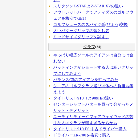
スリクソンZ-STARとZ-STAR XVの違い
アウトレットパークでアディダスのゴルフウ
ェアを格安でGET!
ゴルフシューズのスパイク鋲(びょう)交換
太いパターグリップの落とし穴
ミッドサイズグリップを試す。
クラブ
(24)
やっぱり幅広ソールのアイアンは自分には合
わない
パッティングがショートする人は細いグリッ
プにしてみよう
バランスC5のアイアンを打ってみた
シニアのゴルフクラブ選びは体への負担も考
えよう
タイトリスト910Ｈと909Hの違い
センターシャフトパターを買って分かったメ
リット・デメリット
ユーティリティーやフェアウェイウッドの苦
手な人はクラブが軽すぎるからかも
タイトリスト910 D3 中古ドライバー購入
ドライバーZR-700を格安で購入