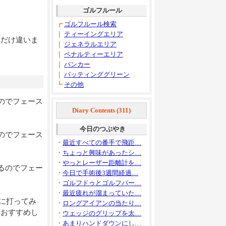
ゴルフルール
┏
ゴルフルール検索
｜
ティーイングエリア
れだけ違いま
｜
ジェネラルエリア
｜
ペナルティーエリア
｜
バンカー
｜
パッティンググリーン
┗
その他
のでフェース
Diary Contents (311)
今日のつぶやき
のでフェース
・
最近すべての番手で飛距…
・
ちょっと興味があったシ…
・
やっとレーザー距離計を…
るのでフェー
・
今日で手術後3週間経過…
・
ゴルフドゥとゴルフパー…
・
最近疲れが溜まっていた…
際に打ってみ
・
ロングアイアンの当たり…
をおすすめし
・
ウェッジのグリップを太…
・
あまりハンドダウンにし…