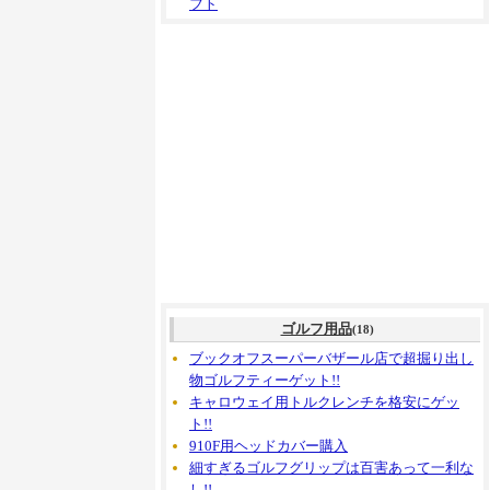
フト
ゴルフ用品
(18)
ブックオフスーパーバザール店で超掘り出し
物ゴルフティーゲット!!
キャロウェイ用トルクレンチを格安にゲッ
ト!!
910F用ヘッドカバー購入
細すぎるゴルフグリップは百害あって一利な
し!!