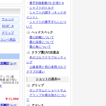
・
番手別振動数ﾌﾛｰ計算ﾂｰﾙ
・
シャフトのトルク
・
シャフトの調子（キックポ
イント）
・
シャフトの番手ずらしにつ
いて
ヘッドスペック
・
重心距離について
・
重心深度について
・
重心角について
クラブ選びの注意点
・
冬のゴルフクラブセッティ
ング
・
上級者用と初心者用ゴルフ
クラブの違い
ショットの基本
(6)
グリップ
・
ロングサムとショートサム
・
グリップを握る強さについ
て
アドレス