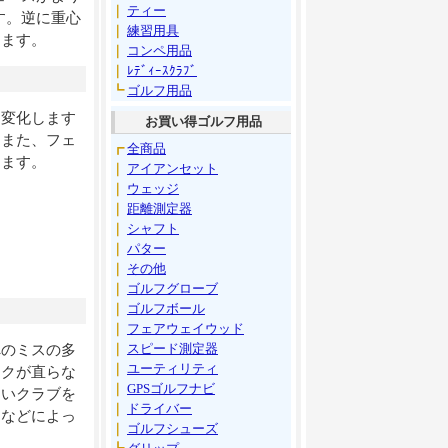
｜
ティー
す。逆に重心
｜
練習用具
ります。
｜
コンペ用品
｜
ﾚﾃﾞｨｰｽｸﾗﾌﾞ
┗
ゴルフ用品
は変化します
お買い得ゴルフ用品
。また、フェ
┏
全商品
ります。
｜
アイアンセット
｜
ウェッジ
｜
距離測定器
｜
シャフト
｜
パター
｜
その他
｜
ゴルフグローブ
｜
ゴルフボール
｜
フェアウェイウッド
｜
スピード測定器
のミスの多
｜
ユーティリティ
ックが直らな
｜
GPSゴルフナビ
さいクラブを
｜
ドライバー
角などによっ
｜
ゴルフシューズ