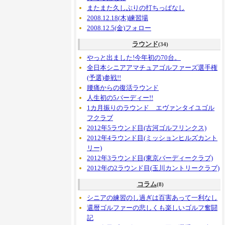
またまた久しぶりの打ちっぱなし
2008.12.18(木)練習場
2008.12.5(金)フォロー
ラウンド
(34)
やっと出ました!今年初の70台。
全日本シニアアマチュアゴルファーズ選手権
(予選)参戦!!
腰痛からの復活ラウンド
人生初の5バーディー!!
1カ月振りのラウンド エヴァンタイユゴル
フクラブ
2012年5ラウンド目(古河ゴルフリンクス)
2012年4ラウンド目(ミッションヒルズカント
リー)
2012年3ラウンド目(東京バーディークラブ)
2012年の2ラウンド目(玉川カントリークラブ)
コラム
(8)
シニアの練習のし過ぎは百害あって一利なし
還暦ゴルファーの悲しくも楽しいゴルフ奮闘
記