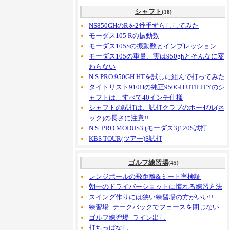
シャフト
(18)
NS850GHのRを2番手ずらししてみた
モーダス105 Rの振動数
モーダス105Sの振動数とインプレッション
モーダス105の重量、実は950ghとそんなに変
わらない
N.S.PRO 950GH HTを試しに組んで打ってみた
タイトリスト910Hの純正950GH UTILITYのシ
ャフトは、すべて40インチ仕様
シャフトの試打は、試打クラブのホーゼル(ネ
ック)の長さに注意!!
N.S. PRO MODUS3 (モーダス3)120S試打
KBS TOUR(ツアー)S試打
ゴルフ練習場
(45)
レンジボールの飛距離&ミート率検証
朝一のドライバーショットに慣れる練習方法
スイング作りには狭い練習場の方がいい!!
練習場_テークバックでフェースを閉じない
ゴルフ練習場_ライン出し
打ちっぱなし