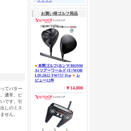
┗
グリップ
がってパター
す。通常、ピ
きいです。引
し出しのミス
れません。