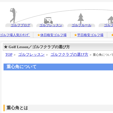
ゴルフブログ
ゴルフレッスン
ゴルフルール
ゴル
ゴルフ場人気ﾗﾝｷﾝｸﾞ
★
休日格安ゴルフ場
★
平日格安ゴルフ場
★ Golf Lesson／ゴルフクラブの選び方
TOP
ゴルフレッスン
ゴルフクラブの選び方
＞
＞
＞ 重心角につい
重心角について
重心角とは