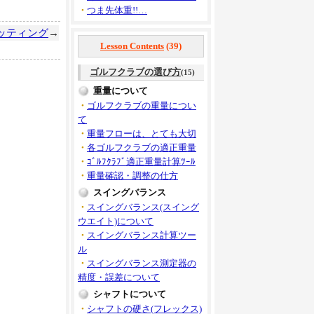
・
つま先体重!!…
ッティング
→
Lesson Contents
(39)
ゴルフクラブの選び方
(15)
重量について
・
ゴルフクラブの重量につい
て
・
重量フローは、とても大切
・
各ゴルフクラブの適正重量
・
ｺﾞﾙﾌｸﾗﾌﾞ適正重量計算ﾂｰﾙ
・
重量確認・調整の仕方
スイングバランス
・
スイングバランス(スイング
ウエイト)について
・
スイングバランス計算ツー
ル
・
スイングバランス測定器の
精度・誤差について
シャフトについて
・
シャフトの硬さ(フレックス)