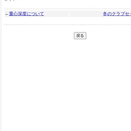
←
重心深度について
冬のクラブセ