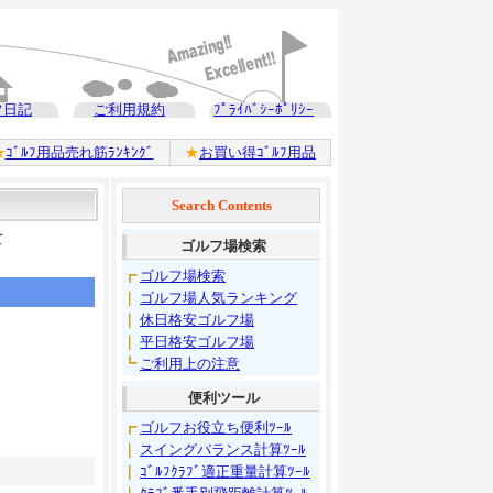
フ日記
ご利用規約
ﾌﾟﾗｲﾊﾞｼｰﾎﾟﾘｼｰ
★
ｺﾞﾙﾌ用品売れ筋ﾗﾝｷﾝｸﾞ
★
お買い得ｺﾞﾙﾌ用品
Search Contents
て
ゴルフ場検索
┏
ゴルフ場検索
｜
ゴルフ場人気ランキング
｜
休日格安ゴルフ場
｜
平日格安ゴルフ場
┗
ご利用上の注意
便利ツール
┏
ゴルフお役立ち便利ﾂｰﾙ
｜
スイングバランス計算ﾂｰﾙ
｜
ｺﾞﾙﾌｸﾗﾌﾞ適正重量計算ﾂｰﾙ