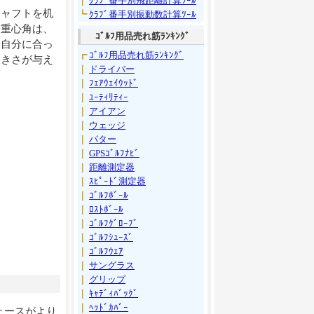
｜
ｸﾗﾌﾞ番手別飛距離計算ﾂｰﾙ
シャフトを机
┗
ｸﾗﾌﾞ番手別振動数計算ﾂｰﾙ
。重心角は、
ｺﾞﾙﾌ用品売れ筋ﾗﾝｷﾝｸﾞ
て自分に合っ
┏
ｺﾞﾙﾌ用品売れ筋ﾗﾝｷﾝｸﾞ
大きさが与え
｜
ドライバー
｜
ﾌｪｱｳｪｲｳｯﾄﾞ
｜
ﾕｰﾃｨﾘﾃｨｰ
｜
アイアン
｜
ウェッジ
｜
パター
｜
GPSｺﾞﾙﾌﾅﾋﾞ
｜
距離測定器
｜
ｽﾋﾟｰﾄﾞ測定器
｜
ｺﾞﾙﾌﾎﾞｰﾙ
｜
ﾛｽﾄﾎﾞｰﾙ
｜
ｺﾞﾙﾌｸﾞﾛｰﾌﾞ
｜
ｺﾞﾙﾌｼｭｰｽﾞ
｜
ｺﾞﾙﾌｳｪｱ
｜
サングラス
｜
グリップ
｜
ｷｬﾃﾞｨﾊﾞｯｸﾞ
｜
ﾍｯﾄﾞｶﾊﾞｰ
ェースがより