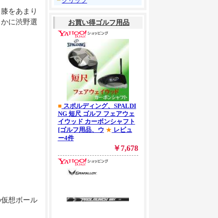
┗
グリップ
、膝をあまり
らかに渋野選
の仮想ボール
。