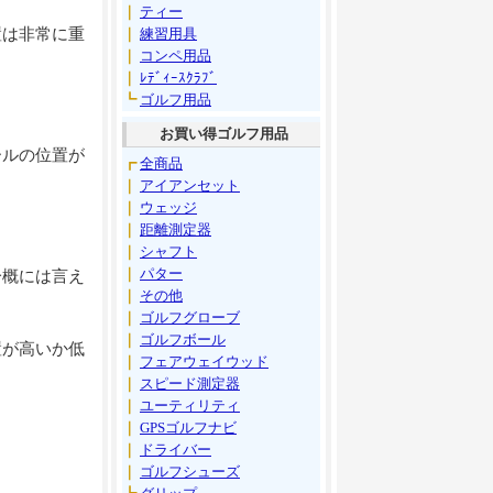
｜
ティー
置は非常に重
｜
練習用具
｜
コンペ用品
｜
ﾚﾃﾞｨｰｽｸﾗﾌﾞ
┗
ゴルフ用品
お買い得ゴルフ用品
ールの位置が
┏
全商品
｜
アイアンセット
｜
ウェッジ
｜
距離測定器
｜
シャフト
｜
パター
一概には言え
｜
その他
｜
ゴルフグローブ
｜
ゴルフボール
置が高いか低
｜
フェアウェイウッド
｜
スピード測定器
｜
ユーティリティ
｜
GPSゴルフナビ
｜
ドライバー
｜
ゴルフシューズ