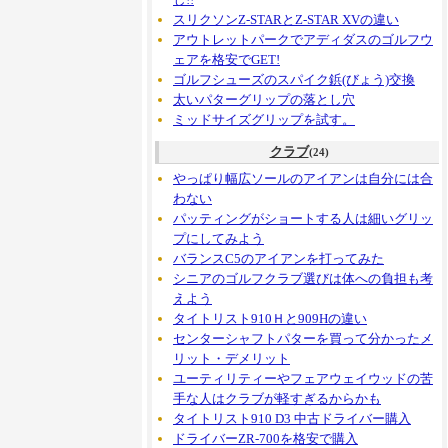
スリクソンZ-STARとZ-STAR XVの違い
アウトレットパークでアディダスのゴルフウ
ェアを格安でGET!
ゴルフシューズのスパイク鋲(びょう)交換
太いパターグリップの落とし穴
ミッドサイズグリップを試す。
クラブ
(24)
やっぱり幅広ソールのアイアンは自分には合
わない
パッティングがショートする人は細いグリッ
プにしてみよう
バランスC5のアイアンを打ってみた
シニアのゴルフクラブ選びは体への負担も考
えよう
タイトリスト910Ｈと909Hの違い
センターシャフトパターを買って分かったメ
リット・デメリット
ユーティリティーやフェアウェイウッドの苦
手な人はクラブが軽すぎるからかも
タイトリスト910 D3 中古ドライバー購入
ドライバーZR-700を格安で購入