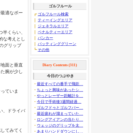
ゴルフルール
が最適なボー
┏
ゴルフルール検索
｜
ティーイングエリア
｜
ジェネラルエリア
｜
ペナルティーエリア
つ半くらい、
｜
バンカー
的な考えとし
｜
パッティンググリーン
のグリップ
┗
その他
が地面と垂直
Diary Contents (311)
いた腕が少し
今日のつぶやき
・
最近すべての番手で飛距…
・
ちょっと興味があったシ…
なっていま
・
やっとレーザー距離計を…
・
今日で手術後3週間経過…
・
ゴルフドゥとゴルフパー…
い、ドライバ
・
最近疲れが溜まっていた…
・
ロングアイアンの当たり…
・
ウェッジのグリップを太…
認してみてく
・
あまりハンドダウンにし…