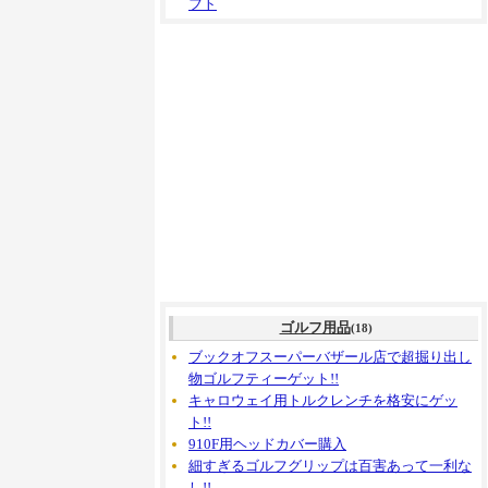
フト
ゴルフ用品
(18)
ブックオフスーパーバザール店で超掘り出し
物ゴルフティーゲット!!
キャロウェイ用トルクレンチを格安にゲッ
ト!!
910F用ヘッドカバー購入
細すぎるゴルフグリップは百害あって一利な
し!!