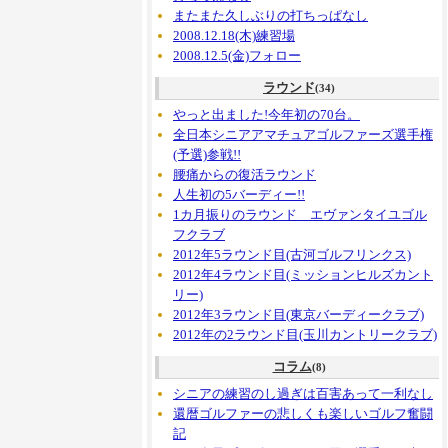
またまた久しぶりの打ちっぱなし
2008.12.18(木)練習場
2008.12.5(金)フォロー
ラウンド
(34)
やっと出ました!今年初の70台。
全日本シニアアマチュアゴルファーズ選手権
(予選)参戦!!
腰痛からの復活ラウンド
人生初の5バーディー!!
1カ月振りのラウンド エヴァンタイユゴル
フクラブ
2012年5ラウンド目(古河ゴルフリンクス)
2012年4ラウンド目(ミッションヒルズカント
リー)
2012年3ラウンド目(東京バーディークラブ)
2012年の2ラウンド目(玉川カントリークラブ)
コラム
(8)
シニアの練習のし過ぎは百害あって一利なし
還暦ゴルファーの悲しくも楽しいゴルフ奮闘
記