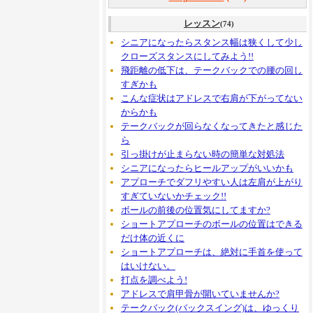
レッスン
(74)
シニアになったらスタンス幅は狭くして少し
クローズスタンスにしてみよう!!
飛距離の低下は、テークバックでの腰の回し
すぎかも
こんな症状はアドレスで右肩が下がってない
からかも
テークバックが回らなくなってきたと感じた
ら
引っ掛けが止まらない時の簡単な対処法
シニアになったらヒールアップがいいかも
アプローチでダフリやすい人は左肩が上がり
すぎていないかチェック!!
ボールの前後の位置気にしてますか?
ショートアプローチのボールの位置はできる
だけ体の近くに
ショートアプローチは、絶対に手首を使って
はいけない。
打点を調べよう!
アドレスで肩甲骨が開いていませんか?
テークバック(バックスイング)は、ゆっくり