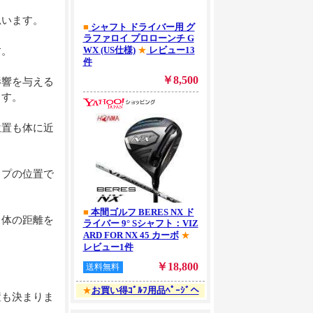
思います。
す。
影響を与える
ます。
位置も体に近
ップの位置で
と体の距離を
置も決まりま