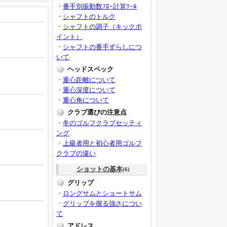
・
番手別振動数ﾌﾛｰ計算ﾂｰﾙ
・
シャフトのトルク
・
シャフトの調子（キックポ
イント）
・
シャフトの番手ずらしにつ
いて
ヘッドスペック
・
重心距離について
・
重心深度について
・
重心角について
クラブ選びの注意点
・
冬のゴルフクラブセッティ
ング
・
上級者用と初心者用ゴルフ
クラブの違い
ショットの基本
(6)
グリップ
・
ロングサムとショートサム
・
グリップを握る強さについ
て
アドレス