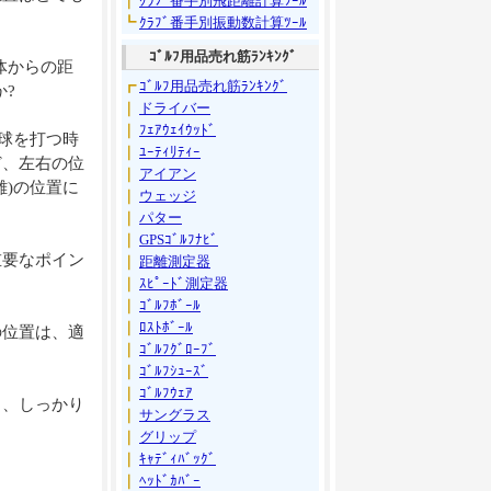
｜
ｸﾗﾌﾞ番手別飛距離計算ﾂｰﾙ
┗
ｸﾗﾌﾞ番手別振動数計算ﾂｰﾙ
ｺﾞﾙﾌ用品売れ筋ﾗﾝｷﾝｸﾞ
体からの距
┏
ｺﾞﾙﾌ用品売れ筋ﾗﾝｷﾝｸﾞ
?
｜
ドライバー
｜
ﾌｪｱｳｪｲｳｯﾄﾞ
球を打つ時
｜
ﾕｰﾃｨﾘﾃｨｰ
ど、左右の位
｜
アイアン
)の位置に
｜
ウェッジ
｜
パター
｜
GPSｺﾞﾙﾌﾅﾋﾞ
重要なポイン
｜
距離測定器
｜
ｽﾋﾟｰﾄﾞ測定器
｜
ｺﾞﾙﾌﾎﾞｰﾙ
｜
ﾛｽﾄﾎﾞｰﾙ
の位置は、適
｜
ｺﾞﾙﾌｸﾞﾛｰﾌﾞ
｜
ｺﾞﾙﾌｼｭｰｽﾞ
｜
ｺﾞﾙﾌｳｪｱ
き、しっかり
｜
サングラス
｜
グリップ
｜
ｷｬﾃﾞｨﾊﾞｯｸﾞ
｜
ﾍｯﾄﾞｶﾊﾞｰ