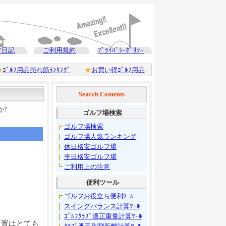
フ日記
ご利用規約
ﾌﾟﾗｲﾊﾞｼｰﾎﾟﾘｼｰ
★
ｺﾞﾙﾌ用品売れ筋ﾗﾝｷﾝｸﾞ
★
お買い得ｺﾞﾙﾌ用品
Search Contents
か?
ゴルフ場検索
┏
ゴルフ場検索
｜
ゴルフ場人気ランキング
｜
休日格安ゴルフ場
｜
平日格安ゴルフ場
┗
ご利用上の注意
便利ツール
┏
ゴルフお役立ち便利ﾂｰﾙ
｜
スイングバランス計算ﾂｰﾙ
｜
ｺﾞﾙﾌｸﾗﾌﾞ適正重量計算ﾂｰﾙ
位置はとても