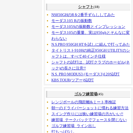
シャフト
(18)
NS850GHのRを2番手ずらししてみた
モーダス105 Rの振動数
モーダス105Sの振動数とインプレッション
モーダス105の重量、実は950ghとそんなに変
わらない
N.S.PRO 950GH HTを試しに組んで打ってみた
タイトリスト910Hの純正950GH UTILITYのシ
ャフトは、すべて40インチ仕様
シャフトの試打は、試打クラブのホーゼル(ネ
ック)の長さに注意!!
N.S. PRO MODUS3 (モーダス3)120S試打
KBS TOUR(ツアー)S試打
ゴルフ練習場
(45)
レンジボールの飛距離&ミート率検証
朝一のドライバーショットに慣れる練習方法
スイング作りには狭い練習場の方がいい!!
練習場_テークバックでフェースを閉じない
ゴルフ練習場_ライン出し
打ちっぱなし