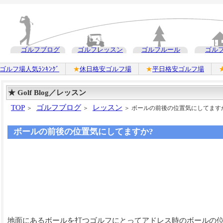
ゴルフブログ
ゴルフレッスン
ゴルフルール
ゴル
ゴルフ場人気ﾗﾝｷﾝｸﾞ
★
休日格安ゴルフ場
★
平日格安ゴルフ場
★ Golf Blog／レッスン
TOP
ゴルフブログ
レッスン
＞
＞
＞ ボールの前後の位置気にしてます
ボールの前後の位置気にしてますか?
地面にあるボールを打つゴルフにとってアドレス時のボールの