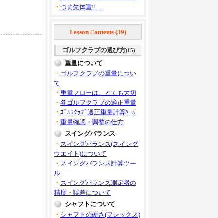
・
つま先体重!!…
Lesson Contents
(39)
ゴルフクラブの選び方
(15)
重量について
・
ゴルフクラブの重量につい
て
・
重量フローは、とても大切
・
各ゴルフクラブの適正重量
・
ｺﾞﾙﾌｸﾗﾌﾞ適正重量計算ﾂｰﾙ
・
重量確認・調整の仕方
スイングバランス
・
スイングバランス(スイング
ウエイト)について
・
スイングバランス計算ツー
ル
・
スイングバランス測定器の
精度・誤差について
シャフトについて
・
シャフトの硬さ(フレックス)