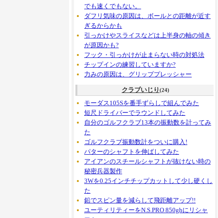
でも速くでもない。
ダフリ気味の原因は、ボールとの距離が近す
ぎるからかも
引っかけやスライスなどは上半身の軸の傾き
が原因かも?
フック・引っかけが止まらない時の対処法
チップインの練習していますか?
力みの原因は、グリッププレッシャー
クラブいじり
(24)
モーダス105Sを番手ずらしで組んでみた
短尺ドライバーでラウンドしてみた
自分のゴルフクラブ13本の振動数を計ってみ
た
ゴルフクラブ振動数計をついに購入!
パターのシャフトを伸ばしてみた
アイアンのスチールシャフトが抜けない時の
秘密兵器製作
3Wを0.25インチチップカットして少し硬くし
た
鉛でスピン量を減らして飛距離アップ!!
ユーティリティーをN.S.PRO 850ghにリシャ