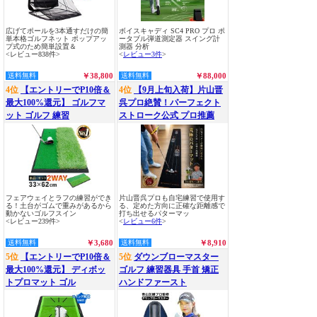
広げてポールを3本通すだけの簡
ボイスキャディ SC4 PRO プロ ポ
単本格ゴルフネット ポップアッ
ータブル弾道測定器 スイング計
プ式のため簡単設置＆
測器 分析
<レビュー838件>
<
レビュー3件
>
送料無料
￥38,800
送料無料
￥88,000
4位
【エントリーでP10倍＆
4位
【9月上旬入荷】片山晋
最大100%還元】 ゴルフマ
呉プロ絶賛！パーフェクト
ット ゴルフ 練習
ストローク公式 プロ推薦
フェアウェイとラフの練習ができ
片山晋呉プロも自宅練習で使用す
る！土台がゴムで重みがあるから
る、定めた方向に正確な距離感で
動かないゴルフスイン
打ち出せるパターマッ
<レビュー239件>
<
レビュー6件
>
送料無料
￥3,680
送料無料
￥8,910
5位
【エントリーでP10倍＆
5位
ダウンブローマスター
最大100%還元】 ディボッ
ゴルフ 練習器具 手首 矯正
トプロマット ゴル
ハンドファースト