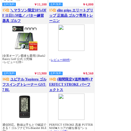
送料無料
￥11,100
送料無料
￥4,000
15位
＼マラソン限定10%OF
15位
elite grips エリートグリ
F 11日1:59迄／ パター練習
ップ 正規品 ゴルフ専用トレ
器具 ゴルフ
ーニン
[全英オープン覇者も愛用] [Back2
Basics Golf 公式 ] [究極
<
レビュー889件
>
<レビュー12件>
送料無料
￥13,980
送料無料
￥8,560
16位
ユピテル Yupiteru ゴル
16位
(期間限定)(送料無料) P
フスイングトレーナー GST-
ERFECT STROKE パーフ
7 BL
ェクトス
通信対応。数値は手もとで確認で
PERFECT STROKE 高速 PUTTER
きる！ゴルフナビYG-Bracelet BLE
MAT■スコアの鍵を握る“ショ