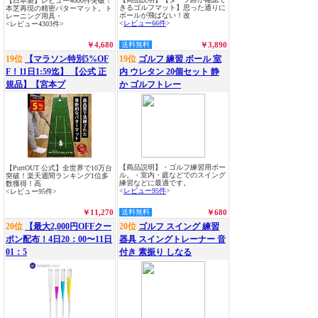
【日本製】レビュー4000件突破！
きるゴルフマット】思った通りに
本芝再現の精密パターマット。ト
ボールが飛ばない！改
レーニング用具・
<
レビュー66件
>
<レビュー4303件>
￥4,680
送料無料
￥3,890
19位
【マラソン特別5%OF
19位
ゴルフ 練習 ボール 室
F！11日1:59迄】 【公式 正
内 ウレタン 20個セット 静
規品】【宮本プ
か ゴルフトレー
【商品説明】・ゴルフ練習用ボー
【PuttOUT 公式】全世界で10万台
ル。・室内・庭などでのスイング
突破！楽天週間ランキング1位多
練習などに最適です。
数獲得！高
<
レビュー95件
>
<レビュー95件>
￥11,270
送料無料
￥680
20位
【最大2,000円OFFクー
20位
ゴルフ スイング 練習
ポン配布！4日20：00〜11日
器具 スイングトレーナー 音
01：5
付き 素振り しなる