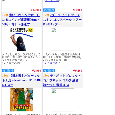
(別
<
レビュー5件
>
￥14,900
送料無料
￥3,960
17位
青いしなルンです［し
17位
2ダースセット ブリヂ
なるスイング練習棒90cm・
ストン ゴルフボール ツアー
500g・青］（発送方
B 2024 2ダー
タメとしなりをカラダが記憶して
【2ダースセット販売】飛距離性
自然に上達！弾力性に富んだシャ
能・スピン性能・打感の理想的な
フトでしなりとボディ
バランスを追求『TO
<レビュー243件>
<
レビュー6件
>
送料無料
￥2,980
送料無料
￥9,260
18位
【日本製】パターマッ
18位
ディボットプロマット
ト工房 45cm×3m SUPER-BE
ゴルフマット ゴルフ 練習
NT スー
跡がつく 素振り ス
【商品説明】【ターフ跡が確認で