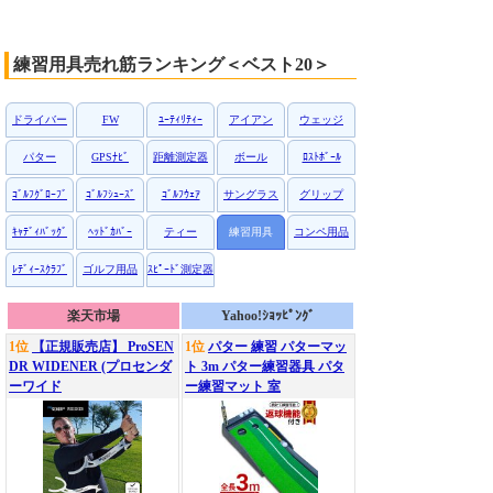
練習用具売れ筋ランキング＜ベスト20＞
ドライバー
FW
ﾕｰﾃｨﾘﾃｨｰ
アイアン
ウェッジ
パター
GPSﾅﾋﾞ
距離測定器
ボール
ﾛｽﾄﾎﾞｰﾙ
ｺﾞﾙﾌｸﾞﾛｰﾌﾞ
ｺﾞﾙﾌｼｭｰｽﾞ
ｺﾞﾙﾌｳｪｱ
サングラス
グリップ
ｷｬﾃﾞｨﾊﾞｯｸﾞ
ﾍｯﾄﾞｶﾊﾞｰ
ティー
練習用具
コンペ用品
ﾚﾃﾞｨｰｽｸﾗﾌﾞ
ゴルフ用品
ｽﾋﾟｰﾄﾞ測定器
楽天市場
Yahoo!ｼｮｯﾋﾟﾝｸﾞ
1位
【正規販売店】 ProSEN
1位
パター 練習 パターマッ
DR WIDENER (プロセンダ
ト 3m パター練習器具 パタ
ーワイド
ー練習マット 室