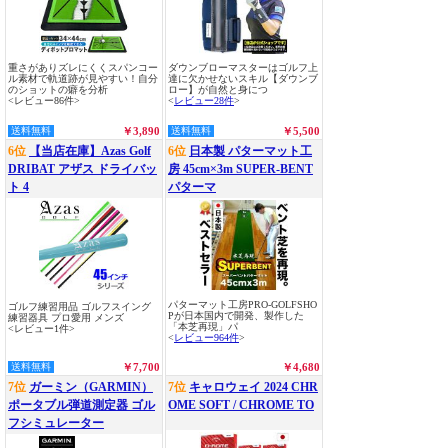
重さがありズレにくくスパンコー
ダウンブローマスターはゴルフ上
ル素材で軌道跡が見やすい！自分
達に欠かせないスキル【ダウンブ
のショットの癖を分析
ロー】が自然と身につ
<レビュー86件>
<
レビュー28件
>
送料無料
￥3,890
送料無料
￥5,500
6位
【当店在庫】Azas Golf
6位
日本製 パターマット工
DRIBAT アザス ドライバッ
房 45cm×3m SUPER-BENT
ト 4
パターマ
パターマット工房PRO-GOLFSHO
ゴルフ練習用品 ゴルフスイング
Pが日本国内で開発、製作した
練習器具 プロ愛用 メンズ
「本芝再現」パ
<レビュー1件>
<
レビュー964件
>
送料無料
￥7,700
￥4,680
7位
ガーミン（GARMIN）
7位
キャロウェイ 2024 CHR
ポータブル弾道測定器 ゴル
OME SOFT / CHROME TO
フシミュレーター