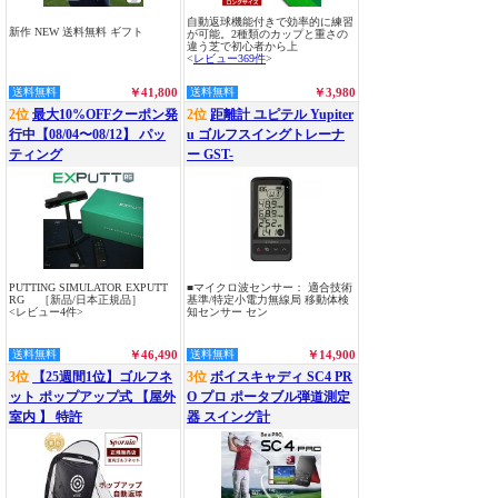
自動返球機能付きで効率的に練習
新作 NEW 送料無料 ギフト
が可能。2種類のカップと重さの
違う芝で初心者から上
<
レビュー369件
>
送料無料
￥41,800
送料無料
￥3,980
2位
最大10%OFFクーポン発
2位
距離計 ユピテル Yupiter
行中【08/04〜08/12】 パッ
u ゴルフスイングトレーナ
ティング
ー GST-
PUTTING SIMULATOR EXPUTT
■マイクロ波センサー： 適合技術
RG ［新品/日本正規品］
基準/特定小電力無線局 移動体検
<レビュー4件>
知センサー セン
送料無料
￥46,490
送料無料
￥14,900
3位
【25週間1位】ゴルフネ
3位
ボイスキャディ SC4 PR
ット ポップアップ式 【屋外
O プロ ポータブル弾道測定
室内 】 特許
器 スイング計