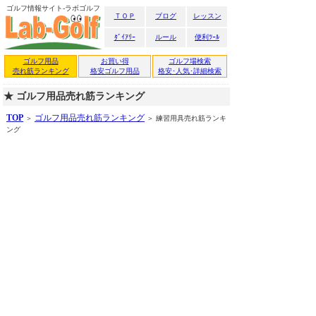
ゴルフ情報サイト-ラボゴルフ
ＴＯＰ
ブログ
レッスン
ﾀﾞｲｱﾘｰ
ルール
便利ﾂｰﾙ
ゴルフ用品
お買い得
ゴルフ場検索
売れ筋ランキング
格安ゴルフ用品
格安･人気･詳細検索
★ ゴルフ用品売れ筋ランキング
TOP
ゴルフ用品売れ筋ランキング
＞
＞ 練習用具売れ筋ランキ
ング