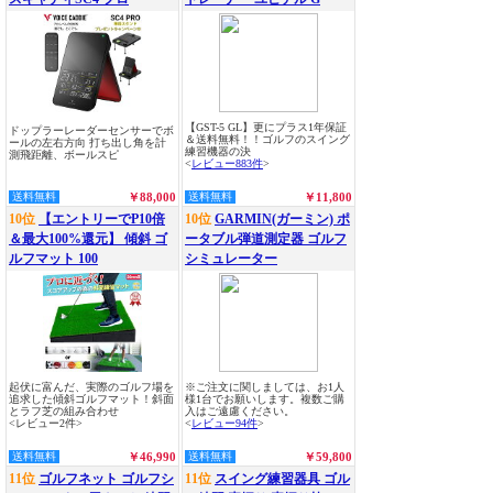
【GST-5 GL】更にプラス1年保証
ドップラーレーダーセンサーでボ
＆送料無料！！ゴルフのスイング
ールの左右方向 打ち出し角を計
練習機器の決
測飛距離、ボールスピ
<
レビュー883件
>
送料無料
￥88,000
送料無料
￥11,800
10位
【エントリーでP10倍
10位
GARMIN(ガーミン) ポ
＆最大100%還元】 傾斜 ゴ
ータブル弾道測定器 ゴルフ
ルフマット 100
シミュレーター
起伏に富んだ、実際のゴルフ場を
※ご注文に関しましては、お1人
追求した傾斜ゴルフマット！斜面
様1台でお願いします。複数ご購
とラフ芝の組み合わせ
入はご遠慮ください。
<レビュー2件>
<
レビュー94件
>
送料無料
￥46,990
送料無料
￥59,800
11位
ゴルフネット ゴルフシ
11位
スイング練習器具 ゴル