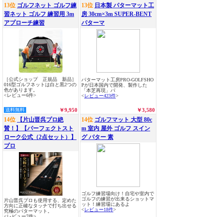
13位
ゴルフネット ゴルフ練
13位
日本製 パターマット工
習ネット ゴルフ 練習用 3m
房 30cm×3m SUPER-BENT
アプローチ練習
パターマ
［公式ショップ 正規品 新品］
パターマット工房PRO-GOLFSHO
016型ゴルフネットは白と黒2つの
Pが日本国内で開発、製作した
色があります。
「本芝再現」パ
<レビュー6件>
<
レビュー423件
>
送料無料
￥9,950
￥3,580
14位
【片山晋呉プロ絶
14位
ゴルフマット 大型 80c
賛！】【パーフェクトスト
m 室内 屋外 ゴルフ スイン
ローク公式（2点セット）】
グ パター 素
プロ
ゴルフ練習場向け！自宅や室内で
ゴルフの練習が出来るショットマ
片山晋呉プロも使用する、定めた
ット！練習場にあるよ
方向に正確なタッチで打ち出せる
<
レビュー18件
>
究極のパターマット。
<レビュー7件>