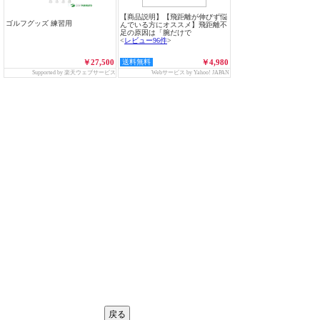
【商品説明】【飛距離が伸びず悩
ゴルフグッズ 練習用
んでいる方にオススメ】飛距離不
足の原因は「腕だけで
<
レビュー96件
>
￥27,500
送料無料
￥4,980
Supported by 楽天ウェブサービス
Webサービス by Yahoo! JAPAN