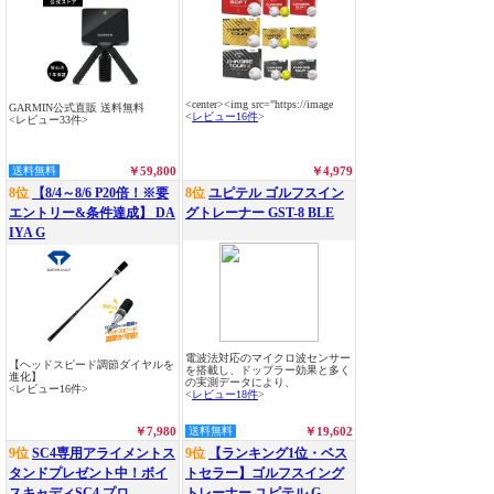
<center><img src="https://image
GARMIN公式直販 送料無料
<
レビュー16件
>
<レビュー33件>
送料無料
￥59,800
￥4,979
8位
【8/4～8/6 P20倍！※要
8位
ユピテル ゴルフスイン
エントリー&条件達成】 DA
グトレーナー GST-8 BLE
IYA G
電波法対応のマイクロ波センサー
【ヘッドスピード調節ダイヤルを
を搭載し、ドップラー効果と多く
進化】
の実測データにより、
<レビュー16件>
<
レビュー18件
>
￥7,980
送料無料
￥19,602
9位
SC4専用アライメントス
9位
【ランキング1位・ベス
タンドプレゼント中！ボイ
トセラー】ゴルフスイング
スキャディSC4 プロ
トレーナー ユピテル G