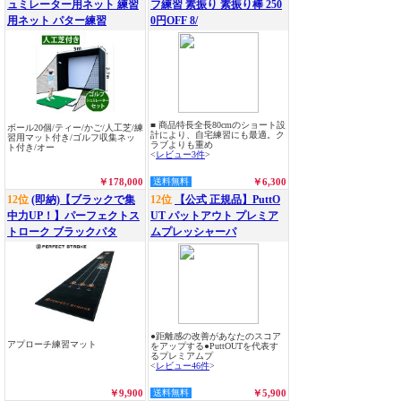
ュミレーター用ネット 練習
フ練習 素振り 素振り棒 250
用ネット パター練習
0円OFF 8/
■ 商品特長全長80cmのショート設
ボール20個/ティー/かご/人工芝/練
計により、自宅練習にも最適。ク
習用マット付き/ゴルフ収集ネッ
ラブよりも重め
ト付き/オー
<
レビュー3件
>
￥178,000
送料無料
￥6,300
12位
(即納)【ブラックで集
12位
【公式 正規品】PuttO
中力UP！】パーフェクトス
UT パットアウト プレミア
トローク ブラックパタ
ムプレッシャーパ
●距離感の改善があなたのスコア
アプローチ練習マット
をアップする●PuttOUTを代表す
るプレミアムプ
<
レビュー46件
>
￥9,900
送料無料
￥5,900