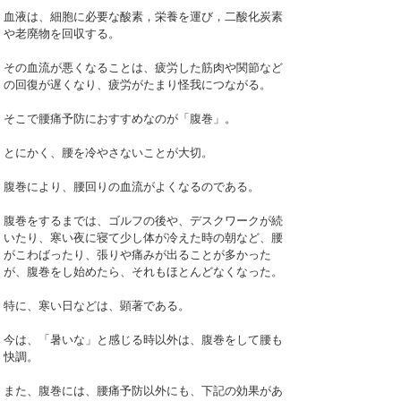
血液は、細胞に必要な酸素，栄養を運び，二酸化炭素
や老廃物を回収する。
その血流が悪くなることは、疲労した筋肉や関節など
の回復が遅くなり、疲労がたまり怪我につながる。
そこで腰痛予防におすすめなのが「腹巻」。
とにかく、腰を冷やさないことが大切。
腹巻により、腰回りの血流がよくなるのである。
腹巻をするまでは、ゴルフの後や、デスクワークが続
いたり、寒い夜に寝て少し体が冷えた時の朝など、腰
がこわばったり、張りや痛みが出ることが多かった
が、腹巻をし始めたら、それもほとんどなくなった。
特に、寒い日などは、顕著である。
今は、「暑いな」と感じる時以外は、腹巻をして腰も
快調。
また、腹巻には、腰痛予防以外にも、下記の効果があ