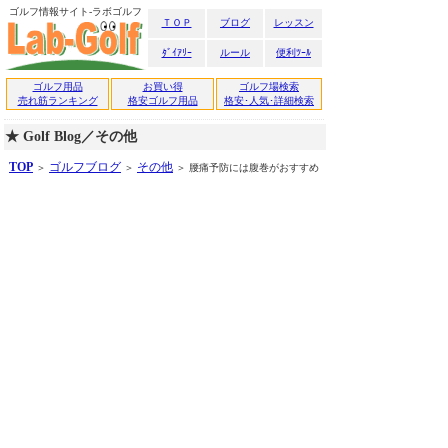
ゴルフ情報サイト-ラボゴルフ
ＴＯＰ
ブログ
レッスン
ﾀﾞｲｱﾘｰ
ルール
便利ﾂｰﾙ
ゴルフ用品
お買い得
ゴルフ場検索
売れ筋ランキング
格安ゴルフ用品
格安･人気･詳細検索
★ Golf Blog／その他
TOP
ゴルフブログ
その他
＞
＞
＞ 腰痛予防には腹巻がおすすめ