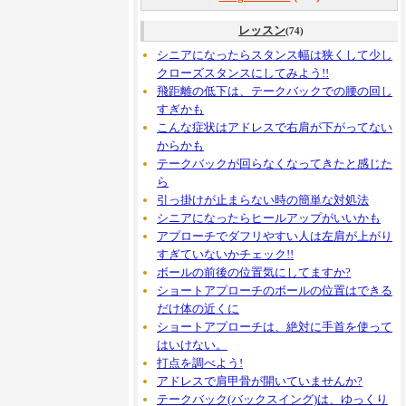
レッスン
(74)
シニアになったらスタンス幅は狭くして少し
クローズスタンスにしてみよう!!
飛距離の低下は、テークバックでの腰の回し
すぎかも
こんな症状はアドレスで右肩が下がってない
からかも
テークバックが回らなくなってきたと感じた
ら
引っ掛けが止まらない時の簡単な対処法
シニアになったらヒールアップがいいかも
アプローチでダフリやすい人は左肩が上がり
すぎていないかチェック!!
ボールの前後の位置気にしてますか?
ショートアプローチのボールの位置はできる
だけ体の近くに
ショートアプローチは、絶対に手首を使って
はいけない。
打点を調べよう!
アドレスで肩甲骨が開いていませんか?
テークバック(バックスイング)は、ゆっくり