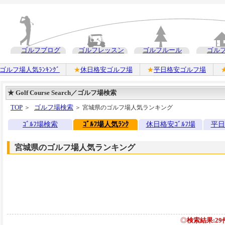
ゴルフブログ
ゴルフレッスン
ゴルフルール
ゴル
ゴルフ場人気ﾗﾝｷﾝｸﾞ
★
休日格安ゴルフ場
★
平日格安ゴルフ場
★ Golf Course Search／ゴルフ場検索
TOP
ゴルフ場検索
＞
＞ 宮城県のゴルフ場人気ランキング
ｺﾞﾙﾌ場検索
ｺﾞﾙﾌ場人気ﾗﾝｸ
休日格安ｺﾞﾙﾌ場
平日
宮城県のゴルフ場人気ランキング
◎
検索結果:29