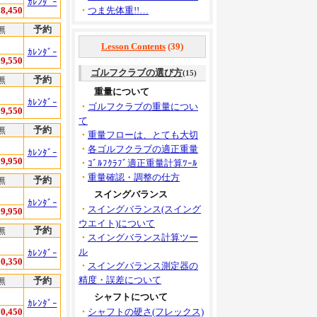
ｶﾚﾝﾀﾞｰ
8,450
・
つま先体重!!…
無
予約
Lesson Contents
(39)
ｶﾚﾝﾀﾞｰ
9,550
ゴルフクラブの選び方
(15)
無
予約
重量について
ｶﾚﾝﾀﾞｰ
・
ゴルフクラブの重量につい
9,550
て
無
予約
・
重量フローは、とても大切
・
各ゴルフクラブの適正重量
ｶﾚﾝﾀﾞｰ
9,950
・
ｺﾞﾙﾌｸﾗﾌﾞ適正重量計算ﾂｰﾙ
・
重量確認・調整の仕方
無
予約
スイングバランス
ｶﾚﾝﾀﾞｰ
・
スイングバランス(スイング
9,950
ウエイト)について
無
予約
・
スイングバランス計算ツー
ル
ｶﾚﾝﾀﾞｰ
0,350
・
スイングバランス測定器の
精度・誤差について
無
予約
シャフトについて
ｶﾚﾝﾀﾞｰ
0,450
・
シャフトの硬さ(フレックス)