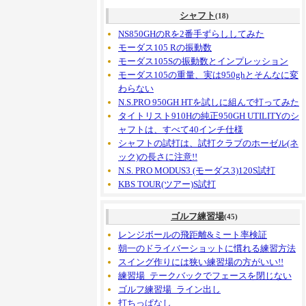
シャフト
(18)
NS850GHのRを2番手ずらししてみた
モーダス105 Rの振動数
モーダス105Sの振動数とインプレッション
モーダス105の重量、実は950ghとそんなに変
わらない
N.S.PRO 950GH HTを試しに組んで打ってみた
タイトリスト910Hの純正950GH UTILITYのシ
ャフトは、すべて40インチ仕様
シャフトの試打は、試打クラブのホーゼル(ネ
ック)の長さに注意!!
N.S. PRO MODUS3 (モーダス3)120S試打
KBS TOUR(ツアー)S試打
ゴルフ練習場
(45)
レンジボールの飛距離&ミート率検証
朝一のドライバーショットに慣れる練習方法
スイング作りには狭い練習場の方がいい!!
練習場_テークバックでフェースを閉じない
ゴルフ練習場_ライン出し
打ちっぱなし