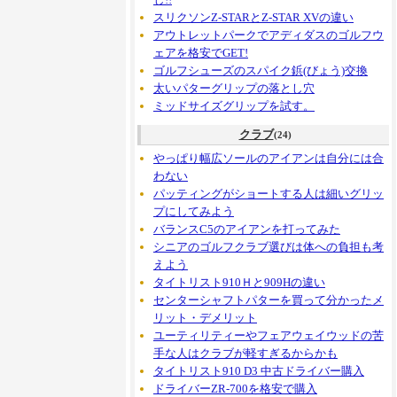
スリクソンZ-STARとZ-STAR XVの違い
アウトレットパークでアディダスのゴルフウ
ェアを格安でGET!
ゴルフシューズのスパイク鋲(びょう)交換
太いパターグリップの落とし穴
ミッドサイズグリップを試す。
クラブ
(24)
やっぱり幅広ソールのアイアンは自分には合
わない
パッティングがショートする人は細いグリッ
プにしてみよう
バランスC5のアイアンを打ってみた
シニアのゴルフクラブ選びは体への負担も考
えよう
タイトリスト910Ｈと909Hの違い
センターシャフトパターを買って分かったメ
リット・デメリット
ユーティリティーやフェアウェイウッドの苦
手な人はクラブが軽すぎるからかも
タイトリスト910 D3 中古ドライバー購入
ドライバーZR-700を格安で購入