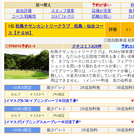
並べ替え
予約が多い
総合評価
スタッフ接客
設備が充実
食
コース/戦略性
ｺｽﾄﾊﾟﾌｫｰﾏﾝｽ
距離が長い
ﾌｪ
1位
松島チサンカントリークラブ 松島・仙台コー
評価
4.1
ス【ＰＧＭ】
三陸自動車道 松島
◎
ﾘｱﾙﾀｲﾑ予約ｺｰｽ
クチコミ 5,829件
予約カ
松島チサンカントリークラブは、PGMが保有運
場です。なだらかな丘陸地で樹木も多く長い距
て、タフなコースに仕上がっている。フェアウ
ショットを思いきり振れるホールが多い。グリ
ってグリーン周りは、バンカーのガードが厳し
難しい。※楽天GORAで表示しているプレー料
用はできません。（メンバー料金、友の会料金、
GORA限定
最少ﾌﾟﾚｰ2
2B追加料無
3B追加料
セルフ
4･5人ｶｰﾄ
2ｻﾑ保証
￥
[イマスグ]0.5R/イブニングハーフ※日没了承*
GORA限定
最少ﾌﾟﾚｰ2
2B追加料無
3B追加料
セルフ
4･5人ｶｰﾄ
2ｻﾑ保証
￥
[イマスグ]イブニングスループレー※日没了承*
GORA限定
最少ﾌﾟﾚｰ3
2B追加料-
3B追加料