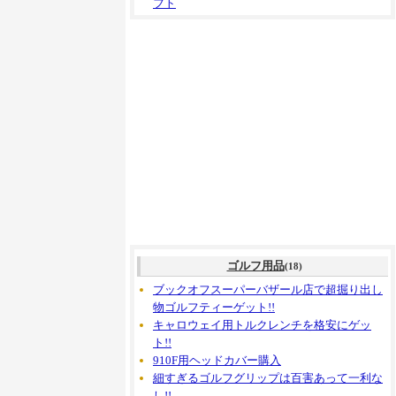
フト
ゴルフ用品
(18)
ブックオフスーパーバザール店で超掘り出し
物ゴルフティーゲット!!
キャロウェイ用トルクレンチを格安にゲッ
ト!!
910F用ヘッドカバー購入
細すぎるゴルフグリップは百害あって一利な
し!!