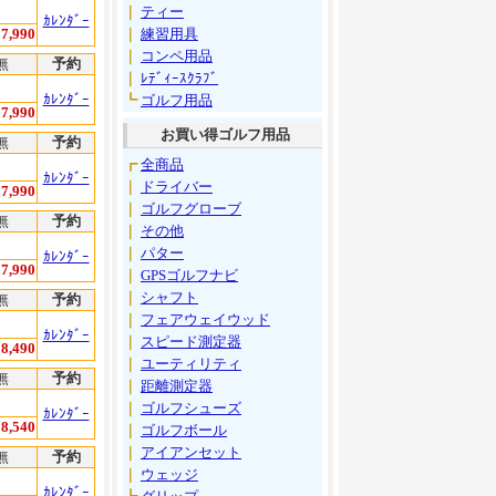
｜
ティー
ｶﾚﾝﾀﾞｰ
7,990
｜
練習用具
｜
コンペ用品
無
予約
｜
ﾚﾃﾞｨｰｽｸﾗﾌﾞ
ｶﾚﾝﾀﾞｰ
┗
ゴルフ用品
7,990
お買い得ゴルフ用品
無
予約
┏
全商品
ｶﾚﾝﾀﾞｰ
｜
ドライバー
7,990
｜
ゴルフグローブ
無
予約
｜
その他
｜
パター
ｶﾚﾝﾀﾞｰ
7,990
｜
GPSゴルフナビ
｜
シャフト
無
予約
｜
フェアウェイウッド
ｶﾚﾝﾀﾞｰ
｜
スピード測定器
8,490
｜
ユーティリティ
無
予約
｜
距離測定器
｜
ゴルフシューズ
ｶﾚﾝﾀﾞｰ
8,540
｜
ゴルフボール
｜
アイアンセット
無
予約
｜
ウェッジ
ｶﾚﾝﾀﾞｰ