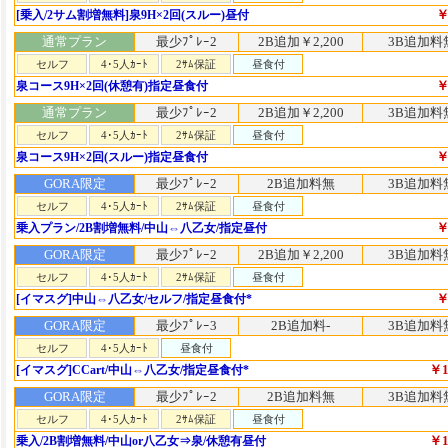
￥
[乗入/2サム割増無料]泉9H×2回(スルー)昼付
通常プラン
最少ﾌﾟﾚｰ2
2B追加￥2,200
3B追加料
セルフ
4･5人ｶｰﾄ
2ｻﾑ保証
昼食付
￥
泉コース9H×2回(休憩有)指定昼食付
通常プラン
最少ﾌﾟﾚｰ2
2B追加￥2,200
3B追加料
セルフ
4･5人ｶｰﾄ
2ｻﾑ保証
昼食付
￥
泉コース9H×2回(スルー)指定昼食付
GORA限定
最少ﾌﾟﾚｰ2
2B追加料無
3B追加料
セルフ
4･5人ｶｰﾄ
2ｻﾑ保証
昼食付
￥
乗入プラン/2B割増無料/中山⇔八乙女/指定昼付
GORA限定
最少ﾌﾟﾚｰ2
2B追加￥2,200
3B追加料
セルフ
4･5人ｶｰﾄ
2ｻﾑ保証
昼食付
￥
[イマスグ]中山⇔八乙女/セルフ/指定昼食付*
GORA限定
最少ﾌﾟﾚｰ3
2B追加料-
3B追加料
セルフ
4･5人ｶｰﾄ
昼食付
￥1
[イマスグ]CCart/中山⇔八乙女/指定昼食付*
GORA限定
最少ﾌﾟﾚｰ2
2B追加料無
3B追加料
セルフ
4･5人ｶｰﾄ
2ｻﾑ保証
昼食付
￥1
乗入/2B割増無料/中山or八乙女⇒泉/休憩有昼付