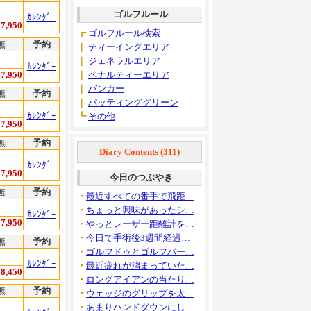
ゴルフルール
ｶﾚﾝﾀﾞｰ
7,950
┏
ゴルフルール検索
無
予約
｜
ティーイングエリア
｜
ジェネラルエリア
ｶﾚﾝﾀﾞｰ
7,950
｜
ペナルティーエリア
｜
バンカー
無
予約
｜
パッティンググリーン
ｶﾚﾝﾀﾞｰ
┗
その他
7,950
無
予約
Diary Contents (311)
ｶﾚﾝﾀﾞｰ
7,950
今日のつぶやき
無
予約
・
最近すべての番手で飛距…
・
ちょっと興味があったシ…
ｶﾚﾝﾀﾞｰ
7,950
・
やっとレーザー距離計を…
・
今日で手術後3週間経過…
無
予約
・
ゴルフドゥとゴルフパー…
ｶﾚﾝﾀﾞｰ
・
最近疲れが溜まっていた…
8,450
・
ロングアイアンの当たり…
無
予約
・
ウェッジのグリップを太…
・
あまりハンドダウンにし…