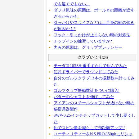
でも速くでもない。
ダフリ気味の原因は、ボールとの距離が近す
ぎるからかも
引っかけやスライスなどは上半身の軸の傾き
が原因かも?
フック・引っかけが止まらない時の対処法
チップインの練習していますか?
力みの原因は、グリッププレッシャー
クラブいじり
(24)
モーダス105Sを番手ずらしで組んでみた
短尺ドライバーでラウンドしてみた
自分のゴルフクラブ13本の振動数を計ってみ
た
ゴルフクラブ振動数計をついに購入!
パターのシャフトを伸ばしてみた
アイアンのスチールシャフトが抜けない時の
秘密兵器製作
3Wを0.25インチチップカットして少し硬くし
た
鉛でスピン量を減らして飛距離アップ!!
ユーティリティーをN.S.PRO 850ghにリシャ