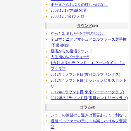
またまた久しぶりの打ちっぱなし
2008.12.18(木)練習場
2008.12.5(金)フォロー
ラウンド
(34)
やっと出ました!今年初の70台。
全日本シニアアマチュアゴルファーズ選手権
(予選)参戦!!
腰痛からの復活ラウンド
人生初の5バーディー!!
1カ月振りのラウンド エヴァンタイユゴル
フクラブ
2012年5ラウンド目(古河ゴルフリンクス)
2012年4ラウンド目(ミッションヒルズカント
リー)
2012年3ラウンド目(東京バーディークラブ)
2012年の2ラウンド目(玉川カントリークラブ)
コラム
(8)
シニアの練習のし過ぎは百害あって一利なし
還暦ゴルファーの悲しくも楽しいゴルフ奮闘
記