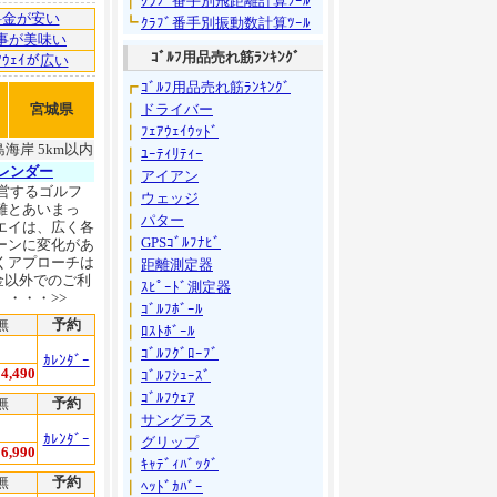
｜
ｸﾗﾌﾞ番手別飛距離計算ﾂｰﾙ
料金が安い
┗
ｸﾗﾌﾞ番手別振動数計算ﾂｰﾙ
事が美味い
ｺﾞﾙﾌ用品売れ筋ﾗﾝｷﾝｸﾞ
ｱｳｪｲが広い
┏
ｺﾞﾙﾌ用品売れ筋ﾗﾝｷﾝｸﾞ
宮城県
｜
ドライバー
｜
ﾌｪｱｳｪｲｳｯﾄﾞ
海岸 5km以内
｜
ﾕｰﾃｨﾘﾃｨｰ
レンダー
｜
アイアン
営するゴルフ
｜
ウェッジ
離とあいまっ
｜
パター
エイは、広く各
｜
GPSｺﾞﾙﾌﾅﾋﾞ
ーンに変化があ
くアプローチは
｜
距離測定器
金以外でのご利
｜
ｽﾋﾟｰﾄﾞ測定器
・・・>>
｜
ｺﾞﾙﾌﾎﾞｰﾙ
無
予約
｜
ﾛｽﾄﾎﾞｰﾙ
｜
ｺﾞﾙﾌｸﾞﾛｰﾌﾞ
ｶﾚﾝﾀﾞｰ
4,490
｜
ｺﾞﾙﾌｼｭｰｽﾞ
｜
ｺﾞﾙﾌｳｪｱ
無
予約
｜
サングラス
ｶﾚﾝﾀﾞｰ
｜
グリップ
6,990
｜
ｷｬﾃﾞｨﾊﾞｯｸﾞ
無
予約
｜
ﾍｯﾄﾞｶﾊﾞｰ