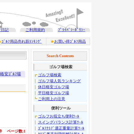
フ日記
ご利用規約
ﾌﾟﾗｲﾊﾞｼｰﾎﾟﾘｼｰ
★
ｺﾞﾙﾌ用品売れ筋ﾗﾝｷﾝｸﾞ
★
お買い得ｺﾞﾙﾌ用品
Search Contents
ゴルフ場検索
格安ｺﾞﾙﾌ場
┏
ゴルフ場検索
｜
ゴルフ場人気ランキング
｜
休日格安ゴルフ場
｜
平日格安ゴルフ場
┗
ご利用上の注意
便利ツール
┏
ゴルフお役立ち便利ﾂｰﾙ
｜
スイングバランス計算ﾂｰﾙ
｜
ｺﾞﾙﾌｸﾗﾌﾞ適正重量計算ﾂｰﾙ
件 ページ数:1