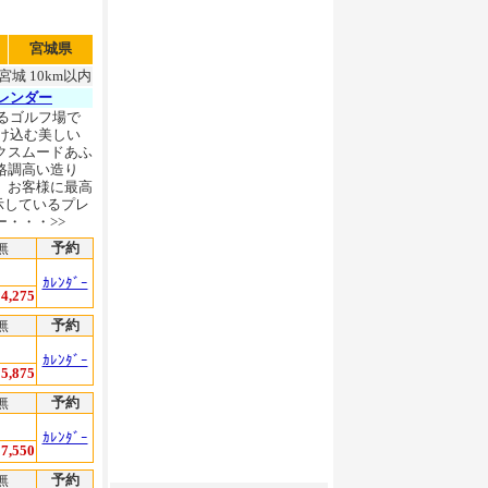
宮城県
城 10km以内
レンダー
るゴルフ場で
け込む美しい
クスムードあふ
格調高い造り
、お客様に最高
示しているプレ
・・・>>
無
予約
ｶﾚﾝﾀﾞｰ
4,275
無
予約
ｶﾚﾝﾀﾞｰ
5,875
無
予約
ｶﾚﾝﾀﾞｰ
7,550
無
予約