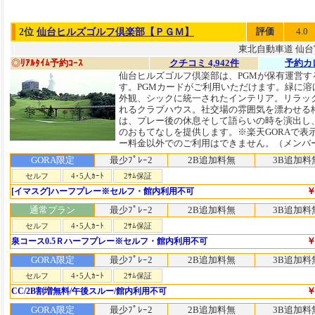
評価
4.0
2位
仙台ヒルズゴルフ倶楽部【ＰＧＭ】
東北自動車道 仙台宮
◎
ﾘｱﾙﾀｲﾑ予約ｺｰｽ
クチコミ 4,942件
予約カ
仙台ヒルズゴルフ倶楽部は、PGMが保有運営す
す。PGMカードがご利用いただけます。緑に溶
外観、シックに統一されたインテリア。リラッ
れるクラブハウス。社交場の雰囲気を漂わせる
は、プレー後の休息そして語らいの時を演出し
のおもてなしを提供します。※楽天GORAで表
ー料金以外でのご利用はできません。（メンバー
GORA限定
最少ﾌﾟﾚｰ2
2B追加料無
3B追加料
セルフ
4･5人ｶｰﾄ
2ｻﾑ保証
￥
[イマスグ]ハーフプレー※セルフ・館内利用不可
通常プラン
最少ﾌﾟﾚｰ2
2B追加料無
3B追加料
セルフ
4･5人ｶｰﾄ
2ｻﾑ保証
￥
泉コース0.5Ｒハーフプレー※セルフ・館内利用不可
GORA限定
最少ﾌﾟﾚｰ2
2B追加料無
3B追加料
セルフ
4･5人ｶｰﾄ
2ｻﾑ保証
￥
CC/2B割増無料/午後スルー/館内利用不可
GORA限定
最少ﾌﾟﾚｰ2
2B追加料無
3B追加料