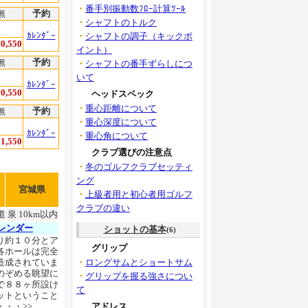
・
番手別振動数ﾌﾛｰ計算ﾂｰﾙ
無
予約
・
シャフトのトルク
ｶﾚﾝﾀﾞｰ
・
シャフトの調子（キックポ
0,550
イント）
無
予約
・
シャフトの番手ずらしにつ
いて
ｶﾚﾝﾀﾞｰ
0,550
ヘッドスペック
・
重心距離について
無
予約
・
重心深度について
ｶﾚﾝﾀﾞｰ
・
重心角について
1,550
クラブ選びの注意点
・
冬のゴルフクラブセッティ
ング
宮城県
・
上級者用と初心者用ゴルフ
クラブの違い
 泉 10km以内
レンダー
ショットの基本
(6)
り約１０分とア
グリップ
各ホールは完全
造成されていま
・
ロングサムとショートサム
のぞめる眺望に
・
グリップを握る強さについ
で８８ヶ所設け
て
ットということ
・・>>
アドレス