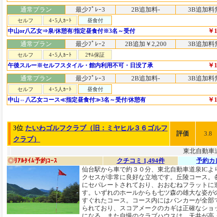
通常プラン
最少ﾌﾟﾚｰ3
2B追加料-
3B追加料
セルフ
4･5人ｶｰﾄ
昼食付
￥1
中山or八乙女⇒泉/休憩有/指定昼食付※3名～受付
通常プラン
最少ﾌﾟﾚｰ2
2B追加￥2,200
3B追加料
セルフ
4･5人ｶｰﾄ
2ｻﾑ保証
￥1
午後スルー※セルフスタイル・館内利用不可・日没了承
通常プラン
最少ﾌﾟﾚｰ3
2B追加料-
3B追加料
セルフ
4･5人ｶｰﾄ
昼食付
￥1
中山⇔八乙女コース≪指定昼食付≫3名～受付/休憩有
3位
たいわゴルフクラブ（旧：ミヤヒル３６ゴルフ
評価
3.8
クラブ）
東北自動車道
◎
ﾘｱﾙﾀｲﾑ予約ｺｰｽ
クチコミ 1,494件
予約カ
仙台駅から車で約３０分、東北自動車道泉ICよ
クセスが非常に良好な立地です。丘陵コース。
にセパレートされており、おおむねフラットに
す。いずれのホールからも七ツ森の雄大な姿が
すぐれたコース。コース内にはバンカーが全部
られており、スコアメークのカギは正確なショ
になる。また自慢のクラブハウスは、天井が高・