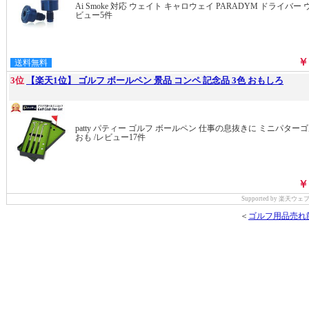
Ai Smoke 対応 ウェイト キャロウェイ PARADYM ドライバー ウ
ビュー5件
￥
送料無料
3位
【楽天1位】 ゴルフ ボールペン 景品 コンペ 記念品 3色 おもしろ
patty パティー ゴルフ ボールペン 仕事の息抜きに ミニパター
おも /レビュー17件
￥
Supported by 楽天
＜
ゴルフ用品売れ筋