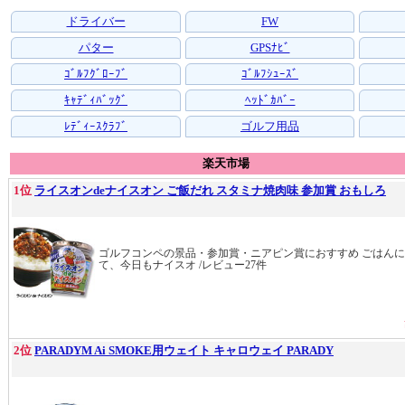
ドライバー
FW
パター
GPSﾅﾋﾞ
ｺﾞﾙﾌｸﾞﾛｰﾌﾞ
ｺﾞﾙﾌｼｭｰｽﾞ
ｷｬﾃﾞｨﾊﾞｯｸﾞ
ﾍｯﾄﾞｶﾊﾞｰ
ﾚﾃﾞｨｰｽｸﾗﾌﾞ
ゴルフ用品
楽天市場
1位
ライスオンdeナイスオン ご飯だれ スタミナ焼肉味 参加賞 おもしろ
ゴルフコンペの景品・参加賞・ニアピン賞におすすめ ごはん
て、今日もナイスオ /レビュー27件
2位
PARADYM Ai SMOKE用ウェイト キャロウェイ PARADY